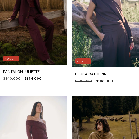
40
%
OFF
40
%
OFF
PANTALON JULIETTE
BLUSA CATHERINE
$240.000
$144.000
$180.000
$108.000