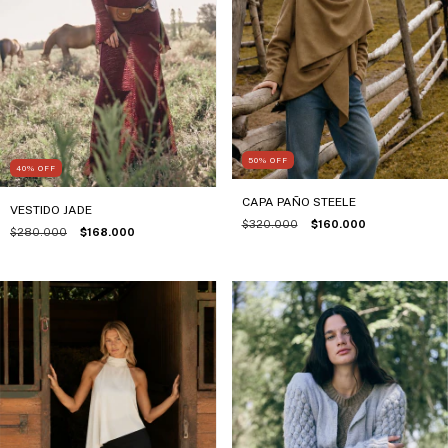
50
%
OFF
40
%
OFF
CAPA PAÑO STEELE
VESTIDO JADE
$320.000
$160.000
$280.000
$168.000