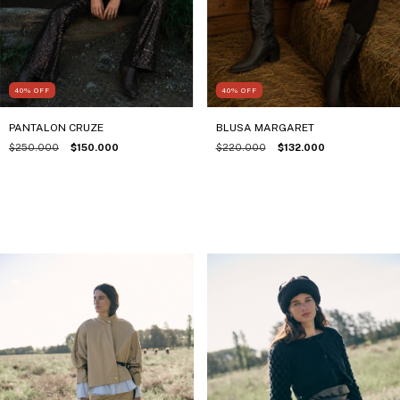
40
%
OFF
40
%
OFF
PANTALON CRUZE
BLUSA MARGARET
$250.000
$150.000
$220.000
$132.000