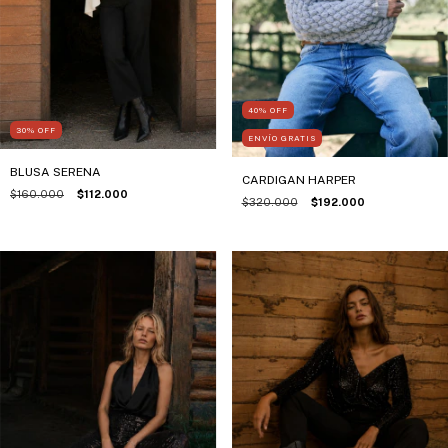
40
%
OFF
30
%
OFF
ENVÍO GRATIS
BLUSA SERENA
CARDIGAN HARPER
$160.000
$112.000
$320.000
$192.000