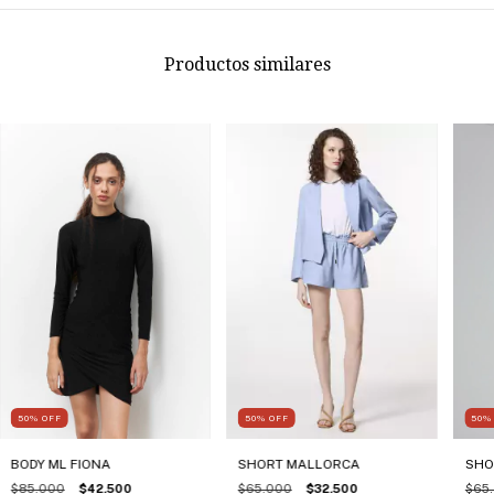
Productos similares
50
50
%
OFF
50
%
OFF
SHO
SHORT MALLORCA
BODY ML FIONA
$65
$65.000
$32.500
$85.000
$42.500