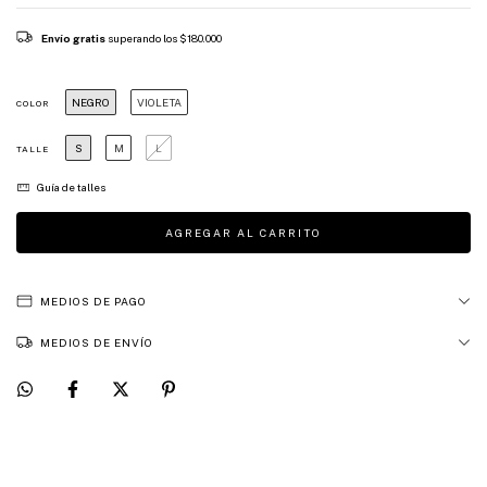
Envío gratis
superando los
$180.000
NEGRO
VIOLETA
COLOR
S
M
L
TALLE
Guía de talles
MEDIOS DE PAGO
MEDIOS DE ENVÍO