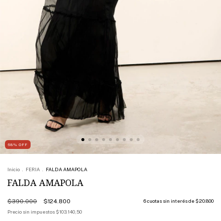
68
%
OFF
Inicio
.
FERIA
.
FALDA AMAPOLA
FALDA AMAPOLA
$390.000
$124.800
6
cuotas sin interés de
$20.800
Precio sin impuestos
$103.140,50