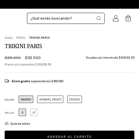
0
Inicio
.
FERIA
.
TRIKINI PARIS
TRIKINI PARIS
$65.000
$32.500
3
cuotas sin interés de
$10.833,33
Precio sin impuestos
$26.859,50
Envío gratis
superando los
$180.000
NEGRO
ANIMAL PRINT
CRUDO
COLOR
S
M
TALLE
Guía de talles