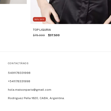
50
%
OFF
TOP LIGURIA
$75.000
$37.500
CONTACTÁNOS
5491178331998
+541178331998
hola.maisonparis@gmail.com
Rodriguez Peña 1820, CABA, Argentina.