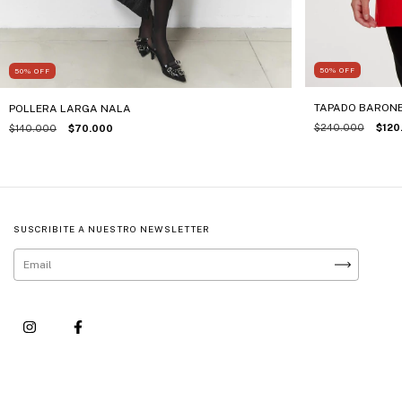
50
%
OFF
50
%
OFF
TAPADO BARON
POLLERA LARGA NALA
$240.000
$120
$140.000
$70.000
SUSCRIBITE A NUESTRO NEWSLETTER